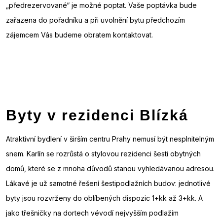
„předrezervované“ je možné poptat. Vaše poptávka bude
zařazena do pořadníku a při uvolnění bytu předchozím
zájemcem Vás budeme obratem kontaktovat.
Byty v rezidenci Blízká
Atraktivní bydlení v širším centru Prahy nemusí být nesplnitelným
snem. Karlín se rozrůstá o stylovou rezidenci šesti obytných
domů, které se z mnoha důvodů stanou vyhledávanou adresou.
Lákavé je už samotné řešení šestipodlažních budov: jednotlivé
byty jsou rozvrženy do oblíbených dispozic 1+kk až 3+kk. A
jako třešničky na dortech vévodí nejvyšším podlažím