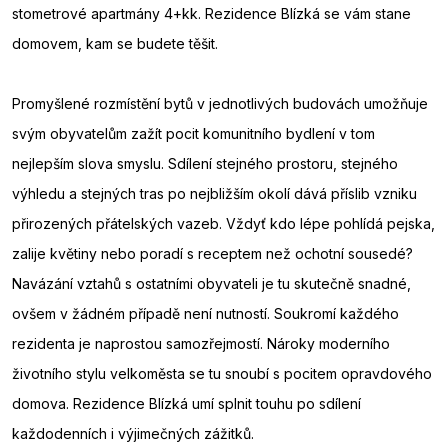
stometrové apartmány 4+kk. Rezidence Blízká se vám stane
domovem, kam se budete těšit.
Promyšlené rozmístění bytů v jednotlivých budovách umožňuje
svým obyvatelům zažít pocit komunitního bydlení v tom
nejlepším slova smyslu. Sdílení stejného prostoru, stejného
výhledu a stejných tras po nejbližším okolí dává příslib vzniku
přirozených přátelských vazeb. Vždyť kdo lépe pohlídá pejska,
zalije květiny nebo poradí s receptem než ochotní sousedé?
Navázání vztahů s ostatními obyvateli je tu skutečně snadné,
ovšem v žádném případě není nutností. Soukromí každého
rezidenta je naprostou samozřejmostí. Nároky moderního
životního stylu velkoměsta se tu snoubí s pocitem opravdového
domova. Rezidence Blízká umí splnit touhu po sdílení
každodenních i výjimečných zážitků.