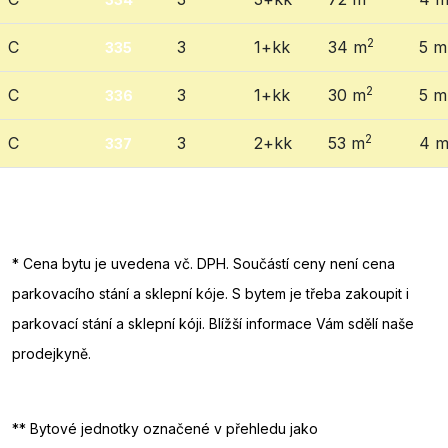
2
C
3
1+kk
34 m
5 m
335
2
C
3
1+kk
30 m
5 m
336
2
C
3
2+kk
53 m
4 
337
* Cena bytu je uvedena vč. DPH. Součástí ceny není cena
parkovacího stání a sklepní kóje. S bytem je třeba zakoupit i
parkovací stání a sklepní kóji. Blížší informace Vám sdělí naše
prodejkyně.
** Bytové jednotky označené v přehledu jako