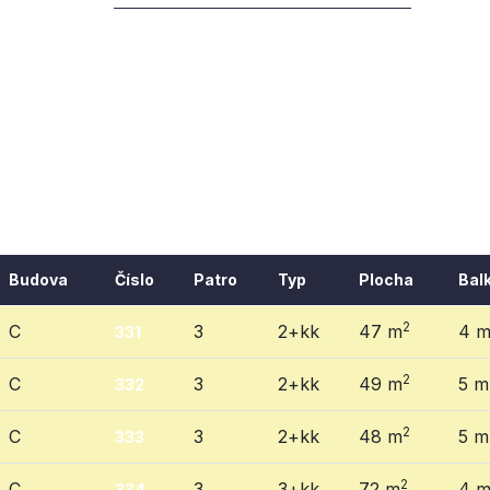
Budova
Číslo
Patro
Typ
Plocha
Bal
2
C
3
2+kk
47 m
4 
331
2
C
3
2+kk
49 m
5 m
332
2
C
3
2+kk
48 m
5 m
333
2
C
3
3+kk
72 m
4 
334