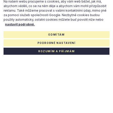
Na našem webu pracujeme s cookies, aby vám web běžel, jak má,
abychom věděli, co se na něm děje a abychom vám mohli přizpůsobit
reklamu. Také můžeme pracovat s vašimi kontaktními údaji, mimo jiné
za pomoci služeb společnosti Google. Nezbytné cookies budou
použity automaticky, ostatní cookies můžete buď povolit níže nebo
nastavit podrobně.
ODMÍTÁM
PODROBNÉ NASTAVENÍ
ROZUMÍM A PŘÍJMÁM
About the project Blízká
Comfort and satisfaction starts with choosing the right location
to meet all your expectations and requirements. The Blízká
residence offers apartments for sale in the increasingly popular
district of Karlín. Karlín typically consists partly of original houses