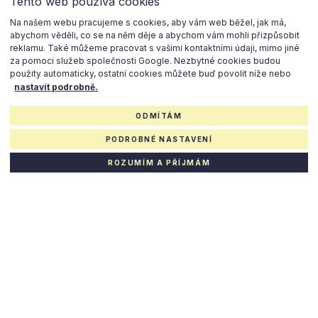
Tento web používá cookies
Na našem webu pracujeme s cookies, aby vám web běžel, jak má,
abychom věděli, co se na něm děje a abychom vám mohli přizpůsobit
reklamu. Také můžeme pracovat s vašimi kontaktními údaji, mimo jiné
za pomoci služeb společnosti Google. Nezbytné cookies budou
použity automaticky, ostatní cookies můžete buď povolit níže nebo
nastavit podrobně.
ODMÍTÁM
PODROBNÉ NASTAVENÍ
ROZUMÍM A PŘÍJMÁM
Aktivity
Karlín ovšem nabízí ještě mnohem víc. Okrajová část této