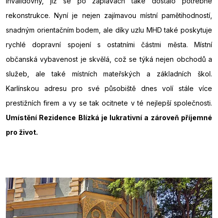
Invalidovny, jíž se po záplavách také dostalo potřebné
rekonstrukce. Nyní je nejen zajímavou místní pamětihodností,
snadným orientačním bodem, ale díky uzlu MHD také poskytuje
rychlé dopravní spojení s ostatními částmi města. Místní
občanská vybavenost je skvělá, což se týká nejen obchodů a
služeb, ale také místních mateřských a základních škol.
Karlínskou adresu pro své působiště dnes volí stále více
prestižních firem a vy se tak ocitnete v té nejlepší společnosti.
Umístění Rezidence Blízká je lukrativní a zároveň příjemné
pro život.