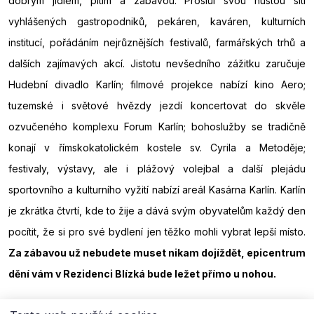
dobrým jídlem, pitím a zábavou. Proslul svou hustou sítí
vyhlášených gastropodniků, pekáren, kaváren, kulturních
institucí, pořádáním nejrůznějších festivalů, farmářských trhů a
dalších zajímavých akcí. Jistotu nevšedního zážitku zaručuje
Hudební divadlo Karlín; filmové projekce nabízí kino Aero;
tuzemské i světové hvězdy jezdí koncertovat do skvěle
ozvučeného komplexu Forum Karlín; bohoslužby se tradičně
konají v římskokatolickém kostele sv. Cyrila a Metoděje;
festivaly, výstavy, ale i plážový volejbal a další plejádu
sportovního a kulturního vyžití nabízí areál Kasárna Karlín. Karlín
je zkrátka čtvrtí, kde to žije a dává svým obyvatelům každý den
pocítit, že si pro své bydlení jen těžko mohli vybrat lepší místo.
Za zábavou už nebudete muset nikam dojíždět, epicentrum
dění vám v Rezidenci Blízká bude ležet přímo u nohou.