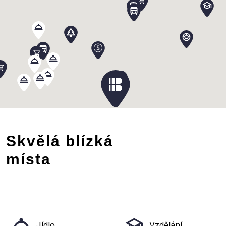
Skvělá blízká
místa
Jídlo
Vzdělání