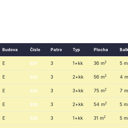
Budova
Číslo
Patro
Typ
Plocha
Bal
2
E
3
1+kk
36 m
5 m
531
2
E
3
2+kk
56 m
4 
532
2
E
3
3+kk
75 m
7 m
533
2
E
3
2+kk
54 m
5 m
534
2
E
3
1+kk
31 m
5 m
535