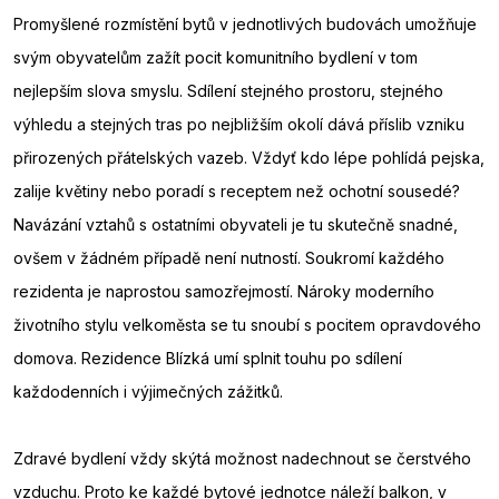
Promyšlené rozmístění bytů v jednotlivých budovách umožňuje
svým obyvatelům zažít pocit komunitního bydlení v tom
nejlepším slova smyslu. Sdílení stejného prostoru, stejného
výhledu a stejných tras po nejbližším okolí dává příslib vzniku
přirozených přátelských vazeb. Vždyť kdo lépe pohlídá pejska,
zalije květiny nebo poradí s receptem než ochotní sousedé?
Navázání vztahů s ostatními obyvateli je tu skutečně snadné,
ovšem v žádném případě není nutností. Soukromí každého
rezidenta je naprostou samozřejmostí. Nároky moderního
životního stylu velkoměsta se tu snoubí s pocitem opravdového
domova. Rezidence Blízká umí splnit touhu po sdílení
každodenních i výjimečných zážitků.
Zdravé bydlení vždy skýtá možnost nadechnout se čerstvého
vzduchu. Proto ke každé bytové jednotce náleží balkon, v