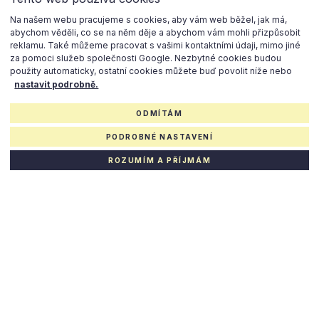
Na našem webu pracujeme s cookies, aby vám web běžel, jak má,
abychom věděli, co se na něm děje a abychom vám mohli přizpůsobit
Potřebujete poradit?
reklamu. Také můžeme pracovat s vašimi kontaktními údaji, mimo jiné
za pomoci služeb společnosti Google. Nezbytné cookies budou
PRODEJCE K VAŠIM SLUŽBÁM
použity automaticky, ostatní cookies můžete buď povolit níže nebo
nastavit podrobně.
Irena Staňková
ODMÍTÁM
+420 602 206 999
prodej@rezidenceblizka.cz
PODROBNÉ NASTAVENÍ
ROZUMÍM A PŘÍJMÁM
NAPSAT ZPRÁVU NYNÍ