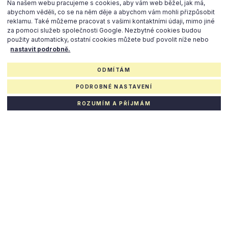
Na našem webu pracujeme s cookies, aby vám web běžel, jak má,
abychom věděli, co se na něm děje a abychom vám mohli přizpůsobit
reklamu. Také můžeme pracovat s vašimi kontaktními údaji, mimo jiné
za pomoci služeb společnosti Google. Nezbytné cookies budou
použity automaticky, ostatní cookies můžete buď povolit níže nebo
nastavit podrobně.
ODMÍTÁM
PODROBNÉ NASTAVENÍ
ROZUMÍM A PŘÍJMÁM
About the project Blízká
Comfort and satisfaction starts with choosing the right location
to meet all your expectations and requirements. The Blízká
residence offers apartments for sale in the increasingly popular
district of Karlín. Karlín typically consists partly of original houses